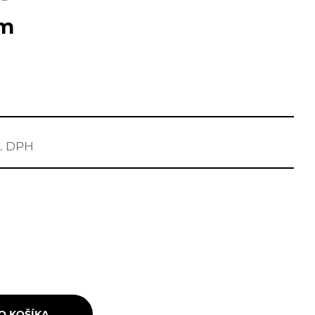
um
r. DPH