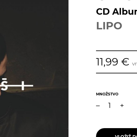
CD Alb
LIPO
11,99 €
v
MNOŽSTVO
–
+