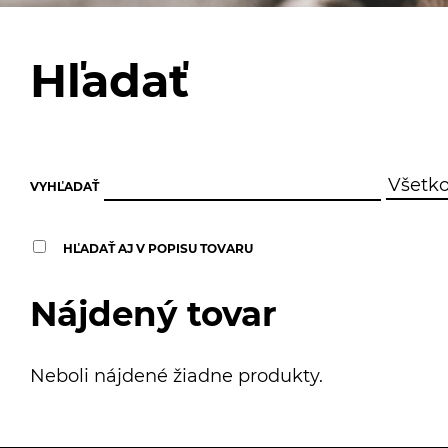
Hľadať
VYHĽADAŤ
HĽADAŤ AJ V POPISU TOVARU
Nájdený tovar
Neboli nájdené žiadne produkty.