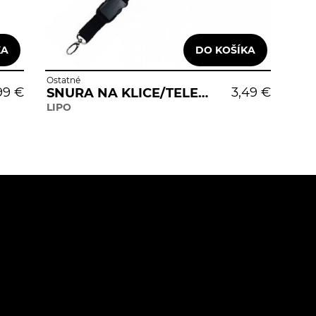
Ostatné
99 €
3,49 €
SNURA NA KLICE/TELEFON
LIPO